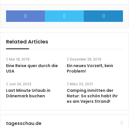
Facebook
Twitter
Lin
Related Articles
Mai 18, 2019
Dezember 26, 2019
Eine Reise quer durch die
Ein neues Vorzelt, kein
USA
Problem!
Juni 24, 2023
März 23, 2021
Last Minute Urlaub in
Camping inmitten der
Dänemark buchen
Natur: So schön habt ihr
es am Vejers Strand!
tagesschau.de