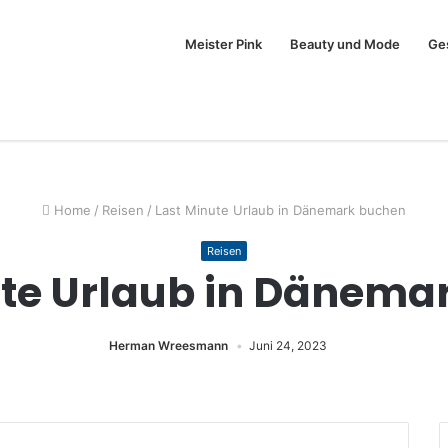
Meister Pink
Beauty und Mode
Ge
Home
/
Reisen
/
Last Minute Urlaub in Dänemark buchen
Reisen
ute Urlaub in Dänema
Herman Wreesmann
Juni 24, 2023