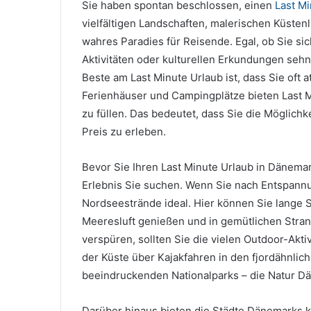
Sie haben spontan beschlossen, einen
Last M
vielfältigen Landschaften, malerischen Küsten
wahres Paradies für Reisende. Egal, ob Sie si
Aktivitäten oder kulturellen Erkundungen sehn
Beste am Last Minute Urlaub ist, dass Sie oft 
Ferienhäuser und Campingplätze bieten Last M
zu füllen. Das bedeutet, dass Sie die Möglich
Preis zu erleben.
Bevor Sie Ihren Last Minute Urlaub in Dänemar
Erlebnis Sie suchen. Wenn Sie nach Entspann
Nordseestrände ideal. Hier können Sie lange 
Meeresluft genießen und in gemütlichen Stra
verspüren, sollten Sie die vielen Outdoor-Akt
der Küste über Kajakfahren in den fjordähnli
beeindruckenden Nationalparks – die Natur Dä
Darüber hinaus bieten die Städte Dänemarks ku