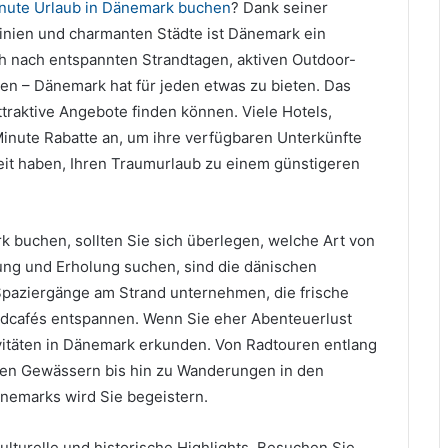
inute Urlaub in Dänemark buchen
? Dank seiner
linien und charmanten Städte ist Dänemark ein
ch nach entspannten Strandtagen, aktiven Outdoor-
en – Dänemark hat für jeden etwas zu bieten. Das
attraktive Angebote finden können. Viele Hotels,
inute Rabatte an, um ihre verfügbaren Unterkünfte
keit haben, Ihren Traumurlaub zu einem günstigeren
k buchen, sollten Sie sich überlegen, welche Art von
ung und Erholung suchen, sind die dänischen
Spaziergänge am Strand unternehmen, die frische
ndcafés entspannen. Wenn Sie eher Abenteuerlust
ivitäten in Dänemark erkunden. Von Radtouren entlang
chen Gewässern bis hin zu Wanderungen in den
nemarks wird Sie begeistern.
lturelle und historische Highlights. Besuchen Sie