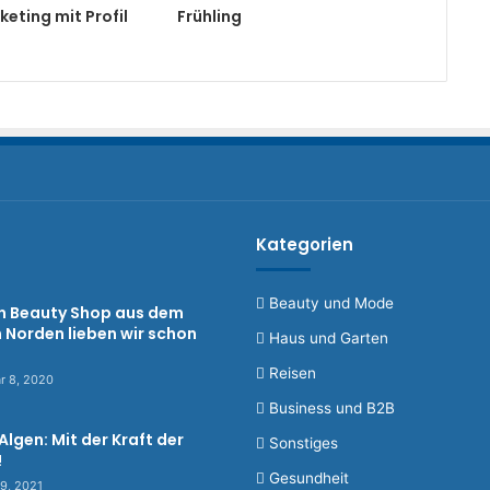
eting mit Profil
Frühling
Kategorien
Beauty und Mode
n Beauty Shop aus dem
 Norden lieben wir schon
Haus und Garten
Reisen
r 8, 2020
Business und B2B
Algen: Mit der Kraft der
Sonstiges
!
Gesundheit
9, 2021