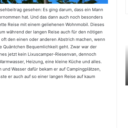
rnsehbeitrag gesehen: Es ging darum, dass ein Mann
nternommen hat. Und das dann auch noch besonders
lette Reise mit einem geliehenen Wohnmobil. Dieses
 um während der langen Reise auch für den nötigen
 oft den einen oder anderen Abstrich machen, wenn
e Quäntchen Bequemlichkeit geht. Zwar war der
es jetzt kein Lixuscamper-Riesenvan, dennoch
Februar 8, 2020
armwasser, Heizung, eine kleine Küche und alles.
Diesen Beauty Shop aus dem
-
hohen Norden lieben wir schon
om und Wasser dafür bekam er auf Campingplätzen,
jetzt
sste er auch auf so einer langen Reise auf kaum