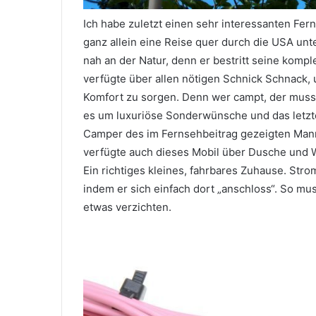
Ich habe zuletzt einen sehr interessanten Fe
ganz allein eine Reise quer durch die USA u
nah an der Natur, denn er bestritt seine komp
verfügte über allen nötigen Schnick Schnack,
Komfort zu sorgen. Denn wer campt, der muss
es um luxuriöse Sonderwünsche und das letzt
Camper des im Fernsehbeitrag gezeigten Mann
verfügte auch dieses Mobil über Dusche und W
Oktober 31, 2019
So geht das mit dem Website
Ein richtiges kleines, fahrbares Zuhause. Str
Pushing
indem er sich einfach dort „anschloss“. So mu
etwas verzichten.