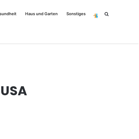
Search
sundheit
Haus und Garten
Sonstiges
for
e USA