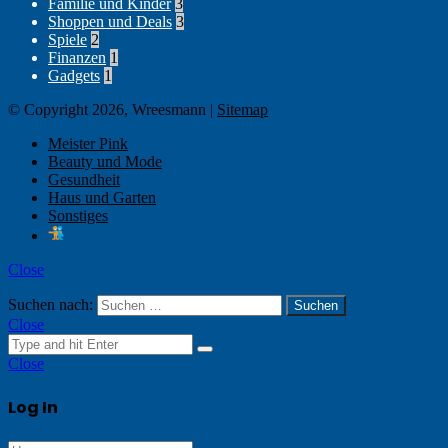
Familie und Kinder
3
Shoppen und Deals
3
Spiele
2
Finanzen
1
Gadgets
1
© Copyright 2026, Wreesmann |
Sitemap
Meister Pink
Beauty und Mode
Gesundheit
Haus und Garten
Sonstiges
Close
Suchen nach:
Close
Close
Log In