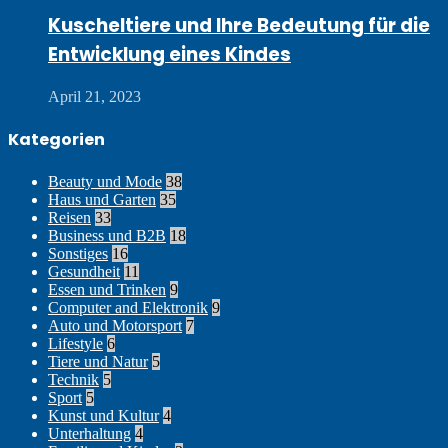
Kuscheltiere und Ihre Bedeutung für die
Entwicklung eines Kindes
April 21, 2023
Kategorien
Beauty und Mode
38
Haus und Garten
35
Reisen
33
Business und B2B
18
Sonstiges
16
Gesundheit
11
Essen und Trinken
9
Computer and Elektronik
9
Auto und Motorsport
7
Lifestyle
6
Tiere und Natur
5
Technik
5
Sport
5
Kunst und Kultur
4
Unterhaltung
4