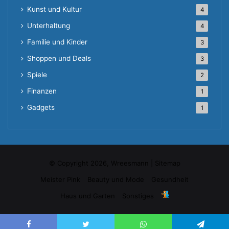
Kunst und Kultur
4
Unterhaltung
4
Familie und Kinder
3
Shoppen und Deals
3
Spiele
2
Finanzen
1
Gadgets
1
© Copyright 2026, Wreesmann |
Sitemap
Meister Pink
Beauty und Mode
Gesundheit
Haus und Garten
Sonstiges