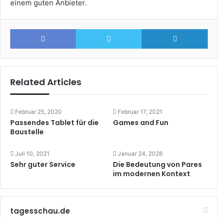
einem guten Anbieter.
Facebook
Twitter
Lin
Related Articles
Februar 25, 2020
Februar 17, 2021
Passendes Tablet für die
Games and Fun
Baustelle
Juli 10, 2021
Januar 24, 2026
Sehr guter Service
Die Bedeutung von Pares
im modernen Kontext
tagesschau.de